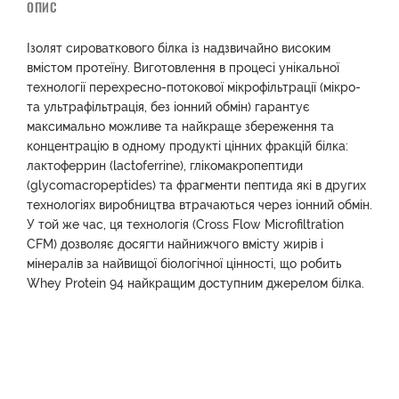
ОПИС
Ізолят сироваткового білка із надзвичайно високим
вмістом протеїну. Виготовлення в процесі унікальної
технології перехресно-потокової мікрофільтрації (мікро-
та ультрафільтрація, без іонний обмін) гарантує
максимально можливе та найкраще збереження та
концентрацію в одному продукті цінних фракцій білка:
лактоферрин (lactoferrine), глікомакропептиди
(glycomacropeptides) та фрагменти пептида які в других
технологіях виробництва втрачаються через іонний обмін.
У той же час, ця технологія (Cross Flow Microfiltration
CFM) дозволяє досягти найнижчого вмісту жирів і
мінералів за найвищої біологічної цінності, що робить
Whey Protein 94 найкращим доступним джерелом білка.