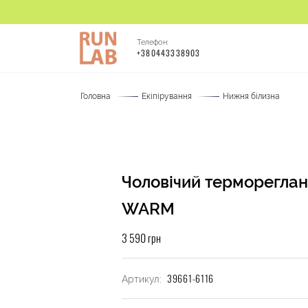
Телефон:
+380443338903
Головна
Екіпірування
Нижня білизна
Чоловічий термореглан
WARM
3 590 грн
39661-6116
Артикул: