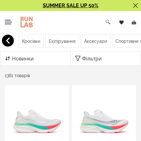
SUMMER SALE UP 50%
< Назад
Кросівки
Екіпірування
Аксесуари
Спортивне 
Каталог
Новинки
Фільтри
1361 товарів