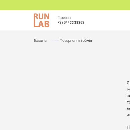
Телефон:
+380443338903
Головна
Повернення і обмін
Я
м
п
т
д
в
П