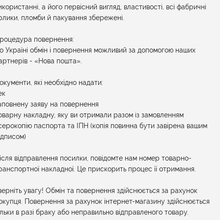
икористанні, а його первісний вигляд, властивості, всі фабричні
рлики, пломби й пакування збережені.
роцедура повернення:
о Україні обмін і повернення можливий за допомогою наших
артнерів - «Нова пошта».
окументи, які необхідно надати:
ек
аповнену заяву на повернення
оварну накладну, яку ви отримали разом із замовленням
серокопію паспорта та ІПН (копія повинна бути завірена вашим
ідписом)
ісля відправлення посилки, повідомте нам номер товарно-
ранспортної накладної. Це прискорить процес її отримання.
верніть увагу! Обмін та повернення здійснюється за рахунок
окупця. Повернення за рахунок інтернет-магазину здійснюється
ільки в разі браку або неправильно відправленого товару.