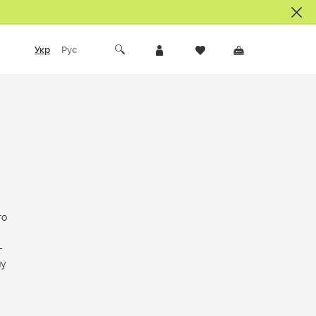
Укр
Рус
го
-
му