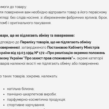
имоги до товару:
ля повернення вам необхідно відправити товар в його первісному
игляді: без слідів носіння, зі збереженням фабричних ярликів, бірок,
ломб і оригінального пакування.
овари, що не підлягають обміну та поверненню:
ідповідно до
Переліку товарів, що не підлягають обміну
поверненню)
, затвердженого
Постановою Кабінету Міністрів
країни від
19.03.1994 № 172 «Про реалізацію окремих положень
акону України "Про захист прав споживачів"»
, окремі категорії
оварів належної якості не підлягають обміну або поверненню.
о таких товарів, зокрема, належать:
натільна білизна;
панчішно-шкарпеткові вироби;
парфумерно-косметична продукція;
спортивне харчування;