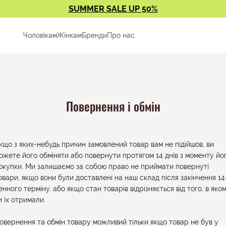
SUMMER SALE UP 50%
Чоловікам
Жінкам
Бренди
Про нас
Повернення і обмін
кщо з яких-небудь причин замовлений товар вам не підійшов, ви
ожете його обміняти або повернути протягом 14 днів з моменту йо
окупки. Ми залишаємо за собою право не приймати повернуті
овари, якщо вони були доставлені на наш склад після закінчення 14
енного терміну, або якщо стан товарів відрізняється від того, в яко
и їх отримали.
овернення та обмін товару можливий тільки якщо товар не був у