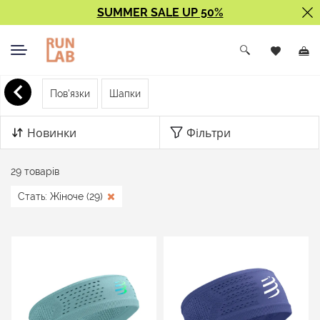
SUMMER SALE UP 50%
< Назад
Пов'язки
Шапки
Шапки і пов'язки
Новинки
Фільтри
29 товарів
Стать: Жіноче (29)