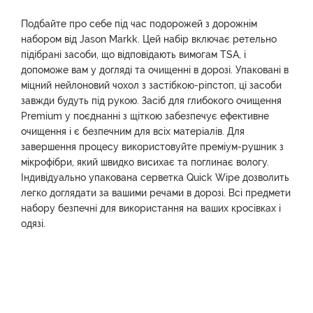
Подбайте про себе під час подорожей з дорожнім
набором від Jason Markk. Цей набір включає ретельно
підібрані засоби, що відповідають вимогам TSA, і
допоможе вам у догляді та очищенні в дорозі. Упаковані в
міцний нейлоновий чохол з застібкою-ріпстоп, ці засоби
завжди будуть під рукою. Засіб для глибокого очищення
Premium у поєднанні з щіткою забезпечує ефективне
очищення і є безпечним для всіх матеріалів. Для
завершення процесу використовуйте преміум-рушник з
мікрофібри, який швидко висихає та поглинає вологу.
Індивідуально упакована серветка Quick Wipe дозволить
легко доглядати за вашими речами в дорозі. Всі предмети
набору безпечні для використання на ваших кросівках і
одязі.