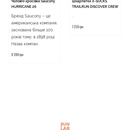
Чоловічі кросівки Saucony
Шкарпетки X-SOCKS
HURRICANE 26
TRAILRUN DISCOVER CREW
Бренд Saucony – це
..
американська компанія,
1 250 грн
заснована більше 100
років тому, в 1898 році.
Назва компан..
9 390 грн