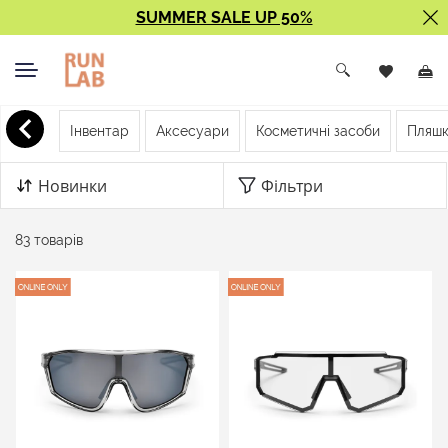
SUMMER SALE UP 50%
< Назад
Інвентар
Аксесуари
Косметичні засоби
Пляшк
Сонцезахисні окуляри
Новинки
Фільтри
83 товарів