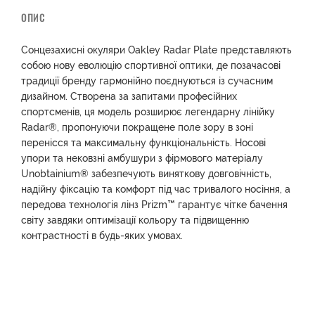
ОПИС
Сонцезахисні окуляри Oakley Radar Plate представляють
собою нову еволюцію спортивної оптики, де позачасові
традиції бренду гармонійно поєднуються із сучасним
дизайном. Створена за запитами професійних
спортсменів, ця модель розширює легендарну лінійку
Radar®, пропонуючи покращене поле зору в зоні
перенісся та максимальну функціональність. Носові
упори та нековзні амбушури з фірмового матеріалу
Unobtainium® забезпечують виняткову довговічність,
надійну фіксацію та комфорт під час тривалого носіння, а
передова технологія лінз Prizm™ гарантує чітке бачення
світу завдяки оптимізації кольору та підвищенню
контрастності в будь-яких умовах.