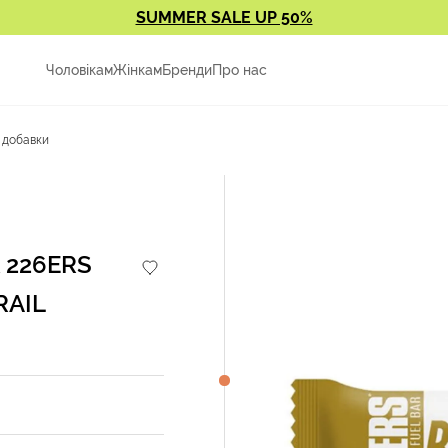
SUMMER SALE UP 50%
Чоловікам
Жінкам
Бренди
Про нас
а добавки
к 226ERS
RAIL