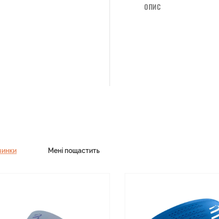
ОПИС
винки
Мені пощастить