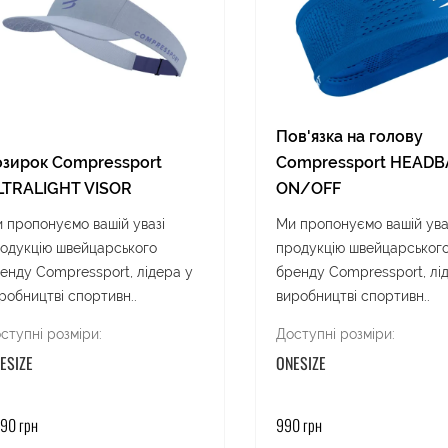
Пов'язка на голову
озирок Compressport
Compressport HEAD
LTRALIGHT VISOR
ON/OFF
 пропонуємо вашій увазі
Ми пропонуємо вашій ува
одукцію швейцарського
продукцію швейцарськог
енду Compressport, лідера у
бренду Compressport, лі
робництві спортивн..
виробництві спортивн..
ступні розміри:
Доступні розміри:
ESIZE
ONESIZE
290 грн
990 грн