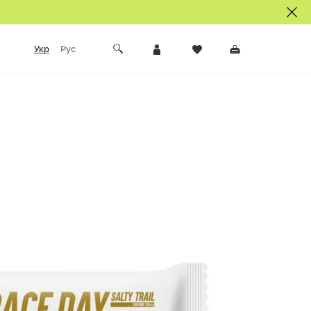
Укр
Рус