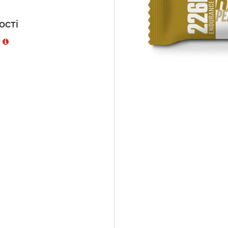
ості
у