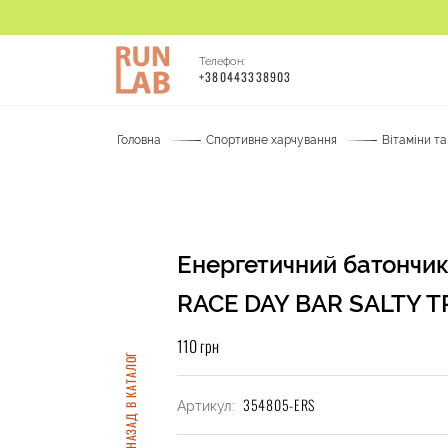
Телефон:
+380443338903
Головна
Спортивне харчування
Вітаміни т
Енергетичний батончи
RACE DAY BAR SALTY T
110 грн
НАЗАД В КАТАЛОГ
354805-ERS
Артикул: