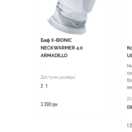
Баф X-BIONIC
NECKWARMER 4.0
К
ARMADILLO
U
..
Ми
пр
Доступні розміри:
бр
2
1
ви
До
3 390 грн
ON
1 