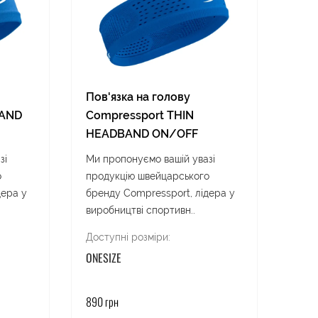
Пов'язка на голову
BAND
Compressport THIN
Жіно
HEADBAND ON/OFF
GUI
зі
Ми пропонуємо вашій увазі
Брен
о
продукцію швейцарського
амер
дера у
бренду Compressport, лідера у
засн
виробництві спортивн..
в 189
Доступні розміри:
Дост
ONESIZE
6
6,
890 грн
8 390