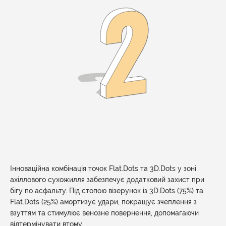
Інноваційна комбінація точок Flat.Dots та 3D.Dots у зоні
ахіллового сухожилля забезпечує додатковий захист при
бігу по асфальту. Під стопою візерунок із 3D.Dots (75%) та
Flat.Dots (25%) амортизує удари, покращує зчеплення з
взуттям та стимулює венозне повернення, допомагаючи
відтермінувати втому.