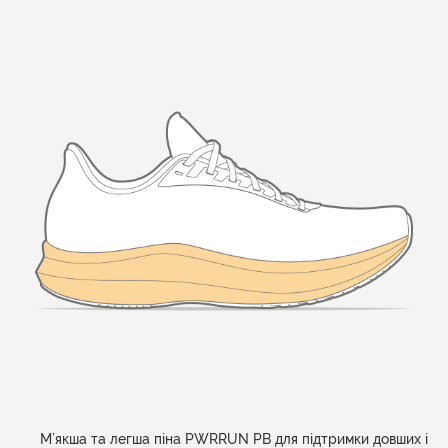
М’якша та легша піна PWRRUN PB для підтримки довших і