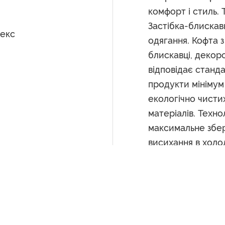
комфорт і стиль. 
Застібка-блискав
декс
одягання. Кофта 
блискавці, декор
відповідає станд
продукти мінімум
екологічно чисти
матеріалів. Техн
максимальне збе
висихання в холо