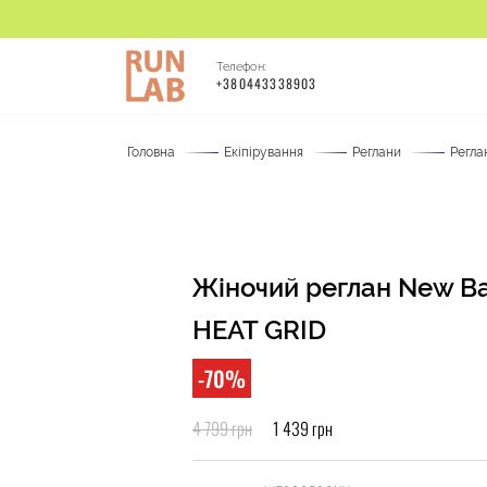
Телефон:
+380443338903
Головна
Екіпірування
Реглани
Регла
Жіночий реглан New B
HEAT GRID
-70%
4 799 грн
1 439 грн