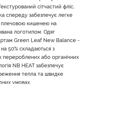
Текстурований сітчастий фліс.
ка спереду забезпечує легке
з плечовою кишенею на
ована логотипом. Одяг
артам Green Leaf New Balance -
 на 50% складаються з
х перероблених або органічних
ологія NB HEAT забезпечує
реження тепла та швидке
дних умовах.