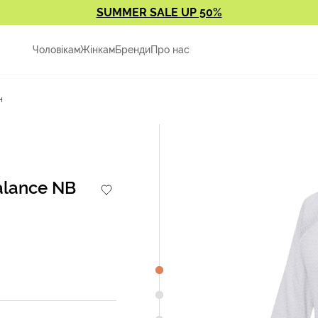
SUMMER SALE UP 50%
Чоловікам
Жінкам
Бренди
Про нас
н
alance NB