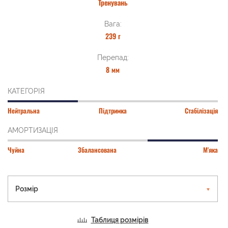
Тренувань
Вага:
239 г
Перепад:
8 мм
КАТЕГОРІЯ
Нейтральна
Підтримка
Стабілізація
АМОРТИЗАЦІЯ
Чуйна
Збалансована
М'яка
Розмір
Таблиця розмірів