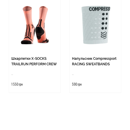
Шкарпетки X-SOCKS
Напульсник Compressport
TRAILRUN PERFORM CREW
RACING SWEATBANDS
..
..
1 550 грн
590 грн