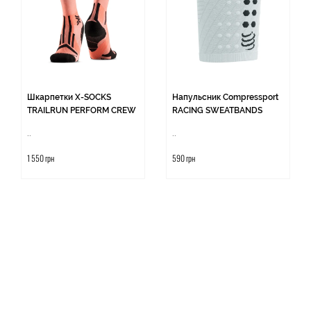
Шкарпетки X-SOCKS
Напульсник Compressport
TRAILRUN PERFORM CREW
RACING SWEATBANDS
..
..
1 550 грн
590 грн