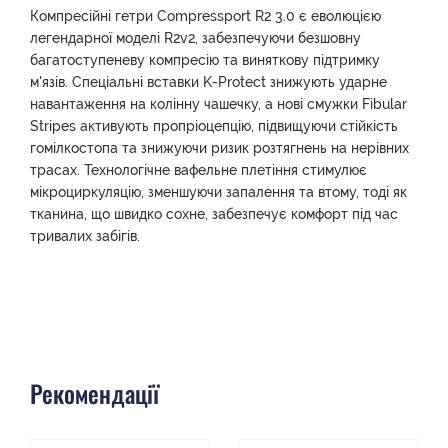
Компресійні гетри Compressport R2 3.0 є еволюцією
легендарної моделі R2v2, забезпечуючи безшовну
багатоступеневу компресію та виняткову підтримку
м'язів. Спеціальні вставки K-Protect знижують ударне
навантаження на колінну чашечку, а нові смужки Fibular
Stripes активують пропріоцепцію, підвищуючи стійкість
гомілкостопа та знижуючи ризик розтягнень на нерівних
трасах. Технологічне вафельне плетіння стимулює
мікроциркуляцію, зменшуючи запалення та втому, тоді як
тканина, що швидко сохне, забезпечує комфорт під час
тривалих забігів.
Рекомендації