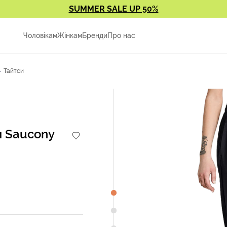
SUMMER SALE UP 50%
Чоловікам
Жінкам
Бренди
Про нас
Тайтси
и Saucony