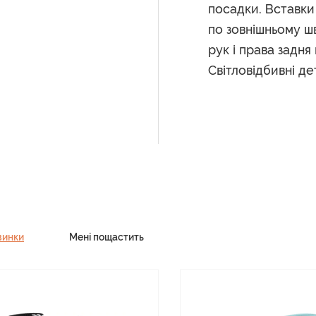
посадки. Вставк
по зовнішньому шв
рук і права задня
Світловідбивні дет
винки
Мені пощастить