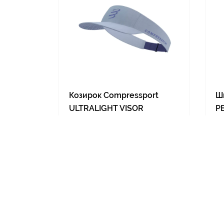
Козирок Compressport
Ш
ULTRALIGHT VISOR
P
..
..
Доступні розміри:
До
ONESIZE
35
1 290 грн
1 