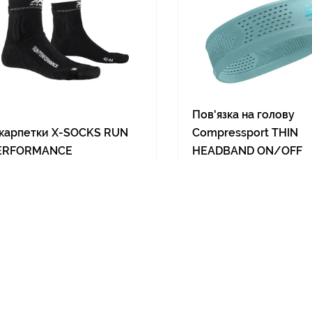
Пов'язка на голову
карпетки X-SOCKS RUN
Compressport THIN
ERFORMANCE
HEADBAND ON/OFF
..
ступні розміри:
Доступні розміри:
/38
39/41
ONESIZE
390 грн
890 грн