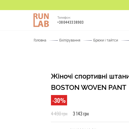
Телефон:
+380443338903
Головна
Екіпірування
Брюки і тайтси
Жіночі спортивні штан
BOSTON WOVEN PANT
-30%
4 490 грн
3 143 грн