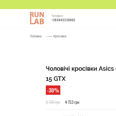
Телефон:
+380443338903
Головна
Кросівки
Чоловічі кросівки Asic
15 GTX
-30%
6 790 грн
4 753 грн