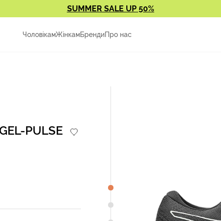
SUMMER SALE UP 50%
Чоловікам
Жінкам
Бренди
Про нас
s GEL-PULSE