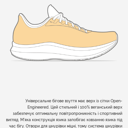
Універсальне бігове взуття має верх із сітки Open-
Engineered. Цей стильний і 100% веганський верх
забезпечує оптимальну повітропроникність і спортивний
вигляд. М'яка конструкція язика запобігає ковзанню язика під
час бігу. Отвори для шнурівки міцні, тому система шнурівки