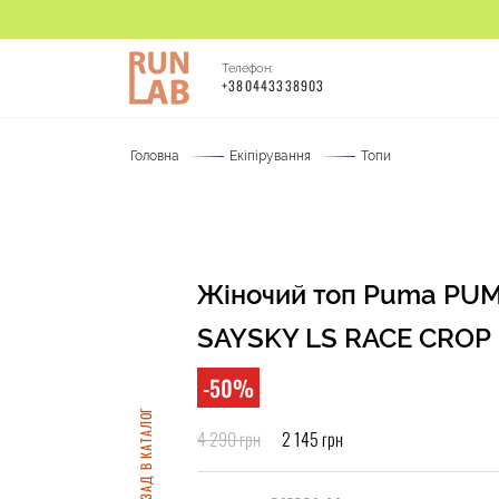
Телефон:
+380443338903
Головна
Екіпірування
Топи
Жіночий топ Puma PUM
SAYSKY LS RACE CROP
-50%
НАЗАД В КАТАЛОГ
4 290 грн
2 145 грн