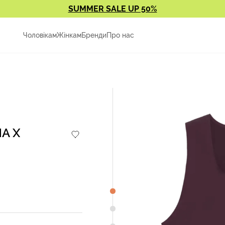
SUMMER SALE UP 50%
Чоловікам
Жінкам
Бренди
Про нас
A X