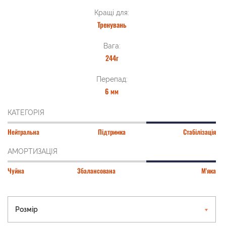
Кращі для:
Тренувань
Вага:
244г
Перепад:
6 мм
КАТЕГОРІЯ
Нейтральна
Підтримка
Стабілізація
АМОРТИЗАЦІЯ
Чуйна
Збалансована
М'яка
Розмір