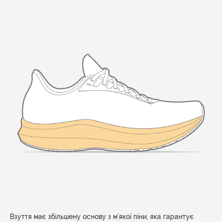
Взуття має збільшену основу з м’якої піни, яка гарантує