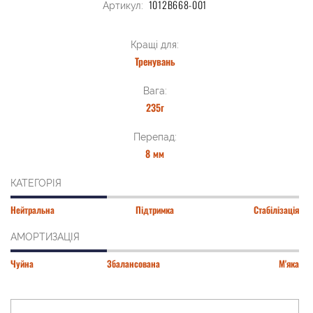
1012B668-001
Артикул:
Кращі для:
Тренувань
Вага:
235г
Перепад:
8 мм
КАТЕГОРІЯ
Нейтральна
Підтримка
Стабілізація
АМОРТИЗАЦІЯ
Чуйна
Збалансована
М'яка