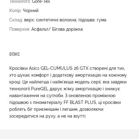
Технології:
Gore-Tex
Колір:
Чорний
Склад:
верх: синтетичні волокна; підошва: гума
Поверхня:
Асфальт/ Бігова доріжка
ОПИС
Кросівки Asics GEL-CUMULUS 26 GTX створені для тих,
хто шукає комфорт і додаткову амортизацію на кожному
кроці. Це найлегша і найм’якша модель серії, яка завдяки
технології PureGEL дарує м’яку амортизацію і знижує
навантаження на суглоби. З оновленою проміжною
підошвою з піноматеріалу FF BLAST PLUS, ці кросівки
роблять біг приємнішим і легшим, дозволяючи
зосередитися на руху, а не на взутті.