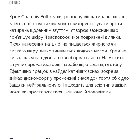
ОПИС
Крем Chamois Butt'r захищає шкіру від натирань під час
занять спортом, також можна використовувати проти
натирань щоденним взуттям. Утворює захисний шар,
пом'якшує шкіру й заспокоює вже подразнені ділянки.
Після нанесення на шкірі не лишається жирного чи
липкого шару, легко змивається водою з милом. Крем не
лишає плям на одязі та не знебарвлює його. Не містить
штучних ароматизаторів, парабенів, фталатів, глютену.
Ефективно працює в найделікатніших зонах, зокрема,
знімає дискомфорт у промежині внаслідок тертя об сідло.
Завдяки нейтральному pH підходить для всіх типів шкіри,
може використовуватися і жінками, й чоловіками.