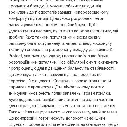
продуктом бренду. Їх можна побачити всюди, від
тренувань до п'єдесталів завдяки неперевершеному
комфорту і підтримці. Ці науково розроблені гетри
змінили уявлення про компресійний одяг. Щоб
удосконалити класику, було взято всі характеристики, які
зробили R2v2 такими популярними: ексклюзивну
безшовну багатоступеневу компресію, швидкосохнучу
тканину і спеціально розроблену вкладку для коліна K-
Protect, яка зменшує удари, і поєднано їх із ще більш
революційними деталями. Нові фібулярні смуги активують
пропріоцепцію для підвищення балансу та стабільності,
що зменшує кількість вивихів під час пробіжок по
пересіченій місцевості. Спеціальні горизонтальні зони
сприяють мікроциркуляції та лімфатичному потоку,
знижуючи ймовірність появи запалень і травм гомілки.
Було додано світловідбивний логотип на задній частині
для покращеної видимості в умовах поганого освітлення.
Також, після нещодавнього наукового звіту, який показав,
що компресійні гетри можуть допомогти зменшити
шлункові проблеми після інтенсивних навантажень, гетри