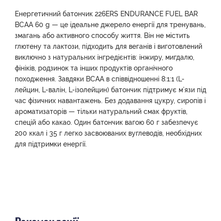
Енергетичний батончик 226ERS ENDURANCE FUEL BAR
BCAA 60 g — це ідеальне джерело енергії для тренувань,
змагань або активного способу життя. Він не містить
глютену та лактози, підходить для веганів і виготовлений
виключно з натуральних інгредієнтів: інжиру, мигдалю,
фініків, родзинок та інших продуктів органічного
походження. Завдяки BCAA в співвідношенні 8:1:1 (L-
лейцин, L-валін, L-ізолейцин) батончик підтримує м’язи під
час фізичних навантажень. Без додавання цукру, сиропів і
ароматизаторів — тільки натуральний смак фруктів,
спецій або какао. Один батончик вагою 60 г забезпечує
200 ккал і 35 г легко засвоюваних вуглеводів, необхідних
для підтримки енергії.