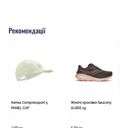
Рекомендації
Кепка Compressport 5
Жіночі кросівки Saucony
PANEL CAP
GUIDE 19
..
..
2 090 грн
8 390 грн