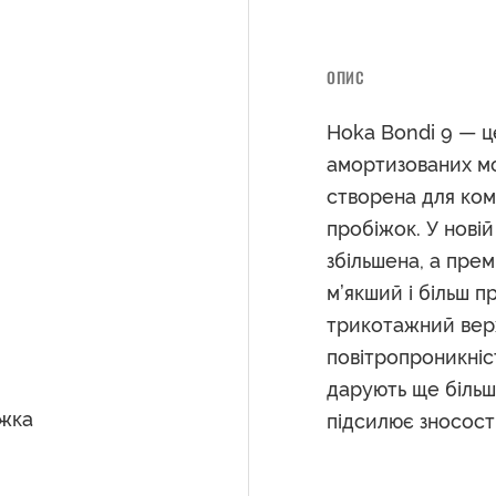
ОПИС
Hoka Bondi 9 — ц
амортизованих мо
створена для ком
пробіжок. У новій
збільшена, а прем
м’якший і більш 
трикотажний верх
повітропроникні
дарують ще більш
іжка
підсилює зносості