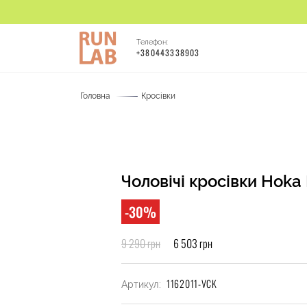
Телефон:
+380443338903
Головна
Кросівки
Чоловічі кросівки Hoka
-30%
9 290 грн
6 503 грн
1162011-VCK
Артикул: