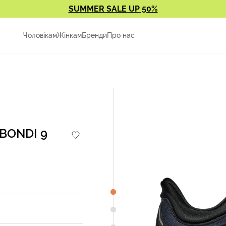
SUMMER SALE UP 50%
Чоловікам
Жінкам
Бренди
Про нас
 BONDI 9