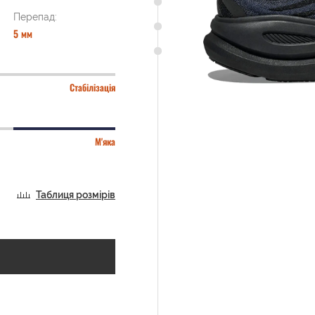
Перепад:
5 мм
Стабілізація
М'яка
Таблиця розмірів