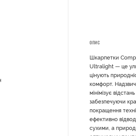
ОПИС
Шкарпетки Compre
Ultralight — це ул
цінують природні
н
комфорт. Надзвич
мінімізує відстан
забезпечуючи кра
покращення технік
ефективно відвод
сухими, а природ