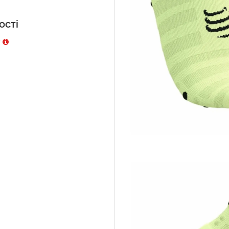
ості
у