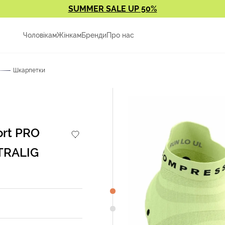
SUMMER SALE UP 50%
Чоловікам
Жінкам
Бренди
Про нас
Шкарпетки
rt PRO
TRALIG