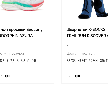
ночі кросівки Saucony
Шкарпетки X-SOCKS
NDORPHIN AZURA
TRAILRUN DISCOVER
..
ступні розміри:
Доступні розміри:
6,5
7
7,5
8
8,5
9
9,5
35/38
45/47
42/44
39/4
390 грн
1 250 грн