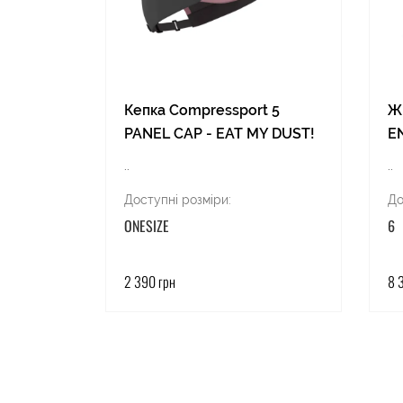
Кепка Compressport 5
Жі
PANEL CAP - EAT MY DUST!
E
..
..
Доступні розміри:
До
ONESIZE
6
2 390 грн
8 