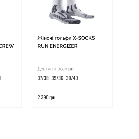
Пов'
Жіночі гольфи X-SOCKS
Com
 CREW
RUN ENERGIZER
HEA
..
..
Доступні розміри:
Дост
1
37/38
35/36
39/40
ONES
2 390 грн
890 г